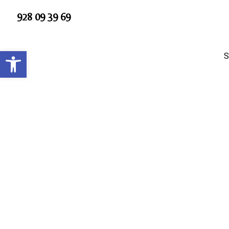
Ir
928 09 39 69
al
contenido
Abrir barra de herramientas
S