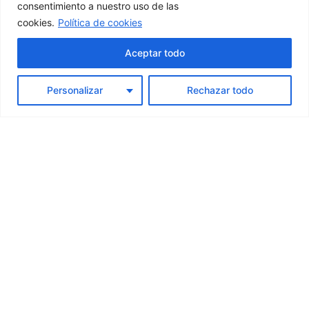
Turismo y hostelería
consentimiento a nuestro uso de las
cookies.
Política de cookies
Agricultura y ganadería
Pesca y acuicultura
Aceptar todo
Comercio y artesanía
Personalizar
Rechazar todo
Servicios profesionales
Nuestro Proceso de
Gestión
Análisis de Viabilidad
1
Estudiamos tu perfil y proyecto
para identificar las subvenciones