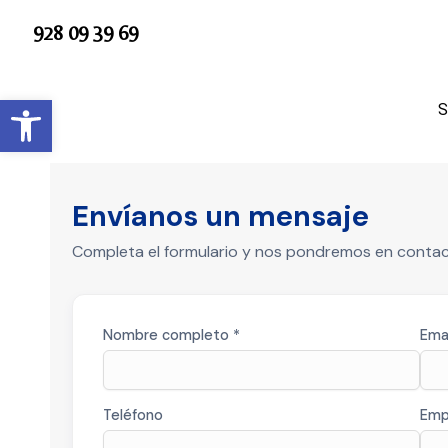
Ir
928 09 39 69
al
contenido
Abrir barra de herramientas
S
Envíanos un mensaje
Completa el formulario y nos pondremos en contact
Nombre completo *
Emai
Teléfono
Emp