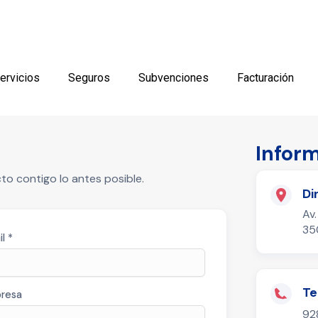
ervicios
Seguros
Subvenciones
Facturación
Infor
o contigo lo antes posible.
Di
Av.
35
l *
Te
resa
92