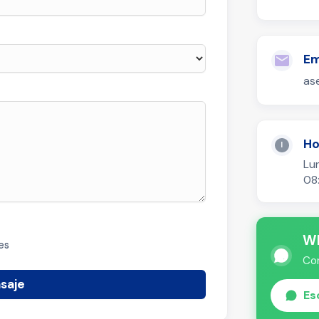
Em
as
Ho
Lu
08
W
es
Co
saje
Es